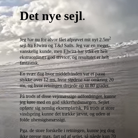
Det nye sejl
.
2
Jeg har nu for alvor fået afprøvet mit nyt 2.5m
sejl fra Elwira og T&J Sails. Jeg var en meget
vanskelig kunde, men Elwira har ydet en helt
ekstraordinær god service, og resultatet er helt
fantastisk.
En svær dag hvor middelvinden var et pænt
stykke over 12 ms, hvor stødene var omkring 20
ms, og hvor retningen drejede op til 80 grader.
På trods af disse vejrmæssige udfordringer, kunne
jeg køre med en god sikkerhedsmargen. Sejlet
opførte sig nemlig eksemplarisk. På trods at store
vindspring kunne det trække jævnt, og uden at
folde uhensigtsmæssigt.
Pga. de store forskelle i retningen, kunne jeg dog
ikke presse max. fart ud af sejlet, så nåede kun 70