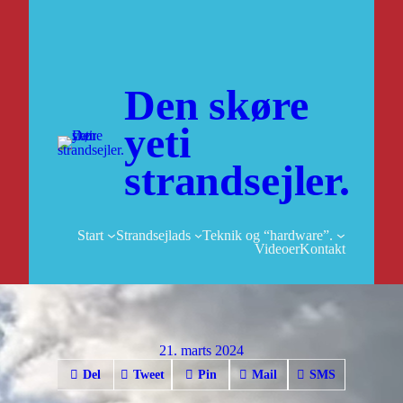
Spring
til
indhold
Den skøre
yeti
strandsejler.
Start
Strandsejlads
Teknik og “hardware”.
Videoer
Kontakt
21. marts 2024
Del
Tweet
Pin
Mail
SMS