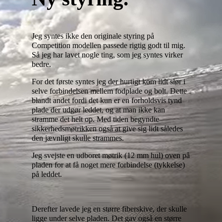
Jeg syntes ikke den originale styring på
Competition modellen passede rigtig godt til mig.
Så jeg har lavet nogle ting, som jeg syntes virker
bedre.
For det første syntes jeg der hurtigt kom lidt slør i
selve forbindelsen mellem fodplade og bolt. Dette
blandt andet fordi det kun er en forholdsvis tynd
plade der udgør leddet, og at man ikke kan
stramme det helt op. Med tiden begyndte
sikkerhedsmøtrikken også at give sig lidt således
den jævnligt skulle strammes.
Jeg svejste en udboret møtrik (12 mm hul) oven på
pladen for at få noget mere forbindelse (tykkelse)
på leddet.
Derefter lavede jeg en større fiberskive, der skulle
ligge under selve pladen. Det gav også en større