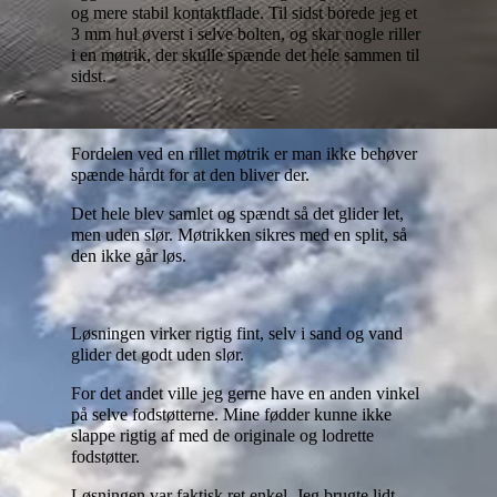
og mere stabil kontaktflade. Til sidst borede jeg et
3 mm hul øverst i selve bolten, og skar nogle riller
i en møtrik, der skulle spænde det hele sammen til
sidst.
Fordelen ved en rillet møtrik er man ikke behøver
spænde hårdt for at den bliver der.
Det hele blev samlet og spændt så det glider let,
men uden slør. Møtrikken sikres med en split, så
den ikke går løs.
Løsningen virker rigtig fint, selv i sand og vand
glider det godt uden slør.
For det andet ville jeg gerne have en anden vinkel
på selve fodstøtterne. Mine fødder kunne ikke
slappe rigtig af med de originale og lodrette
fodstøtter.
Løsningen var faktisk ret enkel. Jeg brugte lidt