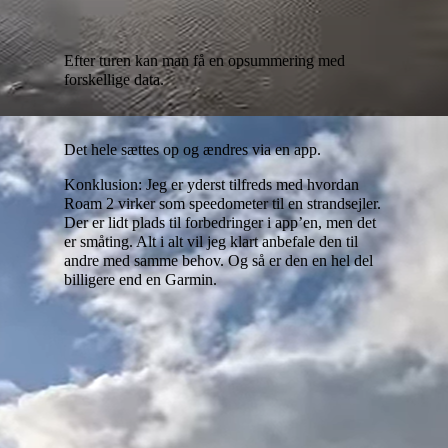
Efter turen kan man få en opsummering med
forskellige data.
Det hele sættes op og ændres via en app.
Konklusion: Jeg er yderst tilfreds med hvordan
Roam 2 virker som speedometer til en strandsejler.
Der er lidt plads til forbedringer i app’en, men det
er småting. Alt i alt vil jeg klart anbefale den til
andre med samme behov. Og så er den en hel del
billigere end en Garmin.