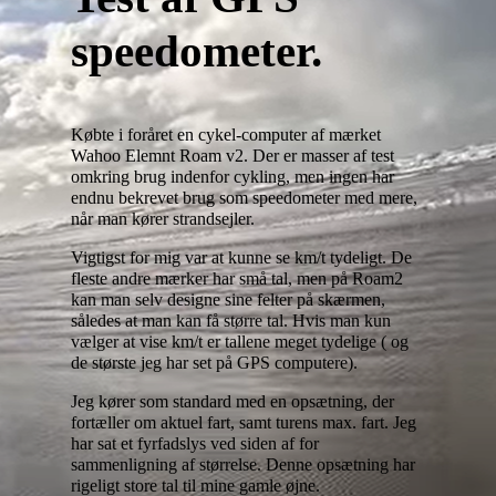
speedometer.
Købte i foråret en cykel-computer af mærket
Wahoo Elemnt Roam v2. Der er masser af test
omkring brug indenfor cykling, men ingen har
endnu bekrevet brug som speedometer med mere,
når man kører strandsejler.
Vigtigst for mig var at kunne se km/t tydeligt. De
fleste andre mærker har små tal, men på Roam2
kan man selv designe sine felter på skærmen,
således at man kan få større tal. Hvis man kun
vælger at vise km/t er tallene meget tydelige ( og
de største jeg har set på GPS computere).
Jeg kører som standard med en opsætning, der
fortæller om aktuel fart, samt turens max. fart. Jeg
har sat et fyrfadslys ved siden af for
sammenligning af størrelse. Denne opsætning har
rigeligt store tal til mine gamle øjne.